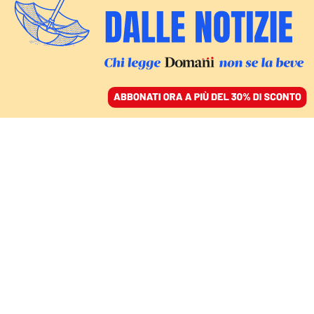
ACCEDI
SFOGLIA IL GIORNALE
/
ABBONATI
CIBO
La body positivity è
stata un sogno
MICOL MACCARIO