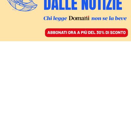
ACCEDI
SFOGLIA IL GIORNALE
/
ABBONATI
CULTURA
Il sogno proibito della
Rai: Angelina Mango che
vince l’Eurovision.
Squalificati i Paesi