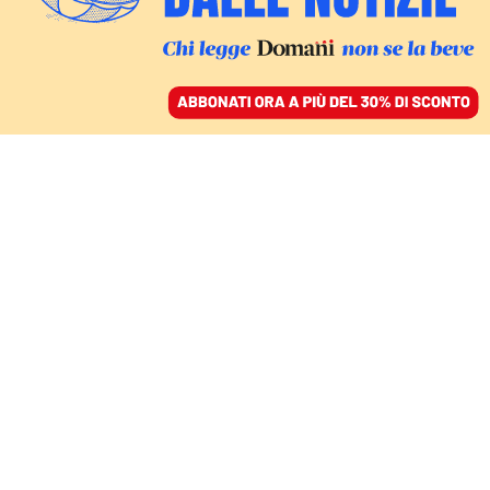
ACCEDI
SFOGLIA IL GIORNALE
/
ABBONATI
EFFETTO CORONA
Falsissimo o verissimo,
purché sbalordisca:
Corona e l’ultimo
episodio della soap