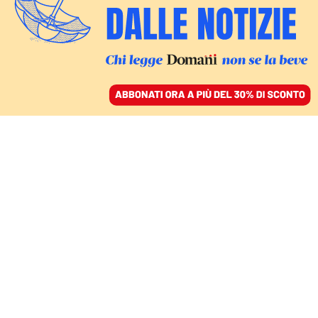
ACCEDI
SFOGLIA IL GIORNALE
/
ABBONATI
CULTURA
Gli intellettuali sono
impotenti. E
Zerocalcare lo ha capito