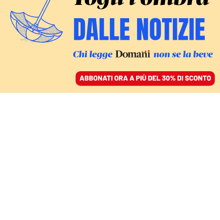
ACCEDI
SFOGLIA IL GIORNALE
/
ABBONATI
CULTURA
Max e Flora, il privilegio
di leggere un Singer