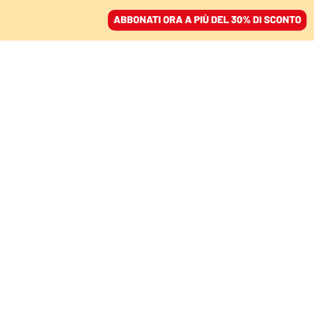
ACCEDI
SFOGLIA IL GIORNALE
/
ABBONATI
COSE DA MASCHI
Per calzare la maschilità
occorre a tutti un
infilascarpe
ALESSANDRO GIAMMEI
30 giugno 2023 • 09:53