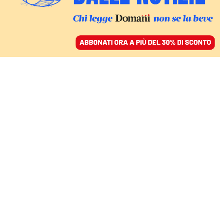
ACCEDI
SFOGLIA IL GIORNALE
/
ABBONATI
1949-2026
La vita lenta di Petrini,
l’attivista buono che ha
mostrato che il cibo ci
rende quelli che siamo