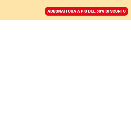
ACCEDI
SFOGLIA IL GIORNALE
/
ABBONATI
LA POSTA DEL CUORE
Amici sì, ma forse è
anche ora che
smettiamo di vivere
insieme
GIULIA PILOTTI
editor