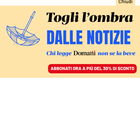
ACCEDI
SFOGLIA IL GIORNALE
/
ABBONATI
CULTURA
Rileggere Pier Vittorio