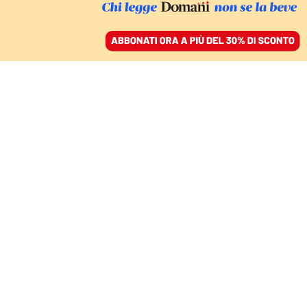
ACCEDI
SFOGLIA IL GIORNALE
/
ABBONATI
IL SIGNIFICATO
Il testo di “Amarcord” la
canzone di Sarah
Toscano a Sanremo
11 febbraio 2025 • 15:43
Segui Domani su Google