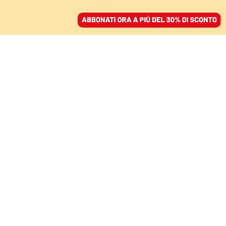
ACCEDI
SFOGLIA IL GIORNALE
/
ABBONATI
NEL PAESE DELLE MERAVIGLIE
Che futuro immaginiamo
per Burton e Bellucci
dopo la rottura?
ALICE VALERIA OLIVERI
19 settembre 2025 • 17:23