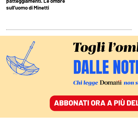
patteggiamenti. Le ombre
sull’uomo di Minetti
Ma come mai alcune ricostruzioni avevano
ipotizzato una causa tra Minetti e i genitori naturali
del bambino, scrivendo di un contenzioso legale? In
realtà si tratta di una procedura obbligatoria in caso
di abbandono di minore e richiesta di adozione: nel
corso della vicenda i giudici emettono vari “editti”
pubblici come atto di citazione per genitori naturali
di F. scomparsi (in questo caso secondo i giudici
uruguaiani anche il loro indirizzo era sconosciuto),
chiedendo loro di presentarsi alle autorità per
rivendicare la patria potestà. Nessuno, però, si è
mai presentato, secondo la sentenza.