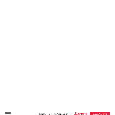
ACCEDI
SFOGLIA IL GIORNALE
/
ABBONATI