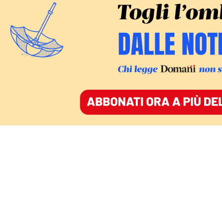
DOPPIA SVEGLIA: BRUXELLES ALLERTATA SU
MELONI
«Preservare l’indipendenza della stampa è di
massima importanza per una democrazia che
funzioni, perciò anche in nome dello European
Media Freedom Act e dei valori fondamentali
dell’Ue, ribadiamo la richiesta di lanciare un’indagine
sui tentativi del governo di controllare media e
informazione».
La richiesta era già stata formulata nella
lettera di
maggio, che pure Domani aveva reso nota in
anteprima
, e che recitava: «Gentile vicepresidente
Jourová, l’indipendenza dei media è un pilastro
della nostra democrazia, nonché uno dei princìpi
fondanti della nostra Unione. Purtroppo questi
valori sono sottoposti a enorme pressione in Italia.