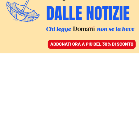
ACCEDI
SFOGLIA IL GIORNALE
/
ABBONATI
EUROPA
Raggiunto l’accordo Ue
sul regolamento
rimpatri: return hub in