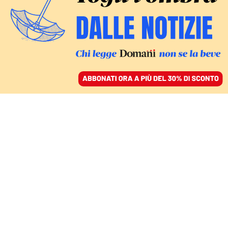
ACCEDI
SFOGLIA IL GIORNALE
/
ABBONATI
REPORTAGE
Lettonia tra bandiere
ucraine e russofoni: