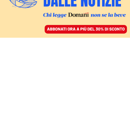
ACCEDI
SFOGLIA IL GIORNALE
/
ABBONATI
TRAMONTI GRILLINI
Crimi vuole espellere i
dissidenti M5s, Di
Battista
organizza l’opposizione