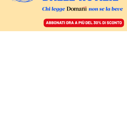
ACCEDI
SFOGLIA IL GIORNALE
/
ABBONATI
ITALIA
Fame, paura e l’otite di
De Laurentiis. Viaggio
nel funerale di Silvio
Berlusconi