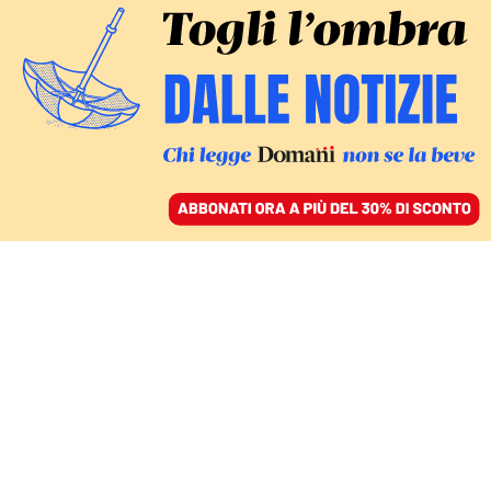
ACCEDI
SFOGLIA IL GIORNALE
/
ABBONATI
VERSO LA TERZA «CHIAMA»
Quirinale, Letta apre