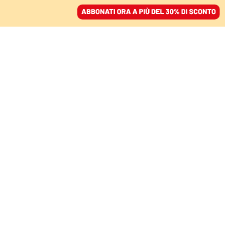
ACCEDI
SFOGLIA IL GIORNALE
/
ABBONATI
DOPO L’INTERVISTA AL CORRIERE
I diritti secondo Forza
Italia, Marina Berlusconi
detta la linea
LISA DI GIUSEPPE
26 giugno 2024 • 20:50
Segui Domani su Google