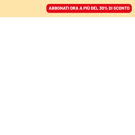
ACCEDI
SFOGLIA IL GIORNALE
/
ABBONATI
LE MANI SU VENEZIA
Per la squadra di basket
di Brugnaro un affare da
tre milioni di euro
GIOVANNA FAGGIONATO
12 settembre 2021 • 19:23