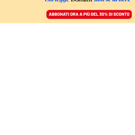
ACCEDI
SFOGLIA IL GIORNALE
/
ABBONATI
WEILAI
All’Onu e sul G20
Pechino si schiera con
Mosca
MICHELANGELO COCCO
24 marzo 2022 • 19:00