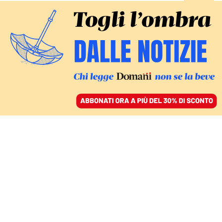
ACCEDI
SFOGLIA IL GIORNALE
/
ABBONATI
SOSTENITORI DELL’UCRAINA DIVISI
Gli ucraini chiedono agli