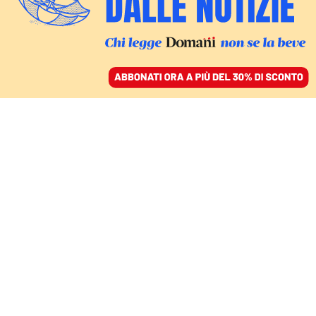
ACCEDI
SFOGLIA IL GIORNALE
/
ABBONATI
CONTRO RIVALITÀ E SQUILIBRI DI POTERE
Coppie dello stesso
sesso, la proposta di
Papadakis per salvare la
danza sul ghiaccio