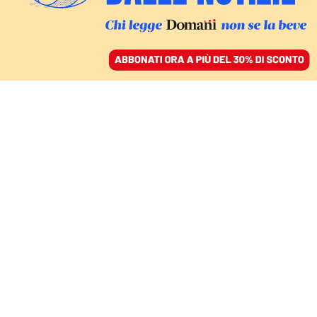
ACCEDI
SFOGLIA IL GIORNALE
/
ABBONATI
Chiara Paris
Ricercatrice dell’Osservatorio su Storia e Memoria di
Fondazione Giangiacomo Feltrinelli. I suoi interessi
di ricerca guardano alla Storia Contemporanea di
tipo sociale e culturale, alla Storia del lavoro e all’uso
del genere come categoria storiografica.