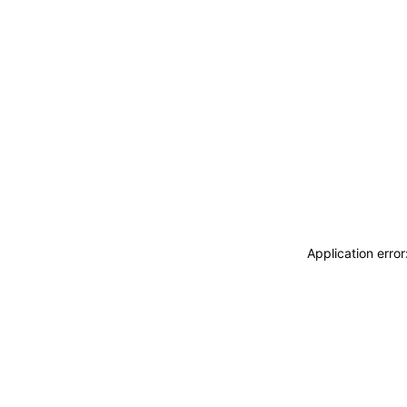
Application erro