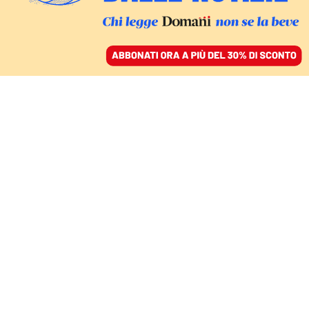
ACCEDI
SFOGLIA IL GIORNALE
/
ABBONATI
Francesca
Moriero
Genovese trapiantata a Roma. Ha lavorato per Class
Editori e Radio3. Oggi come freelance scrive anche
per l'Essenziale e Tpi, si occupa di esteri e di
tematiche sociali.