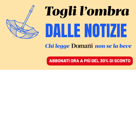
ACCEDI
SFOGLIA IL GIORNALE
/
ABBONATI
FATTI
I minori stranieri sono