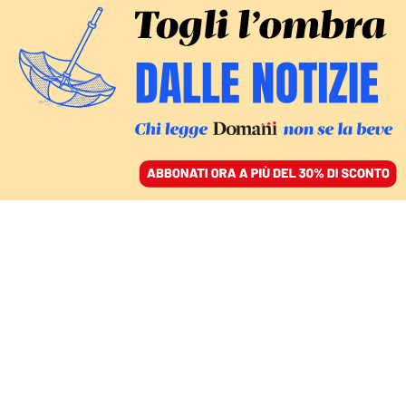
ACCEDI
SFOGLIA IL GIORNALE
/
ABBONATI
FATTI
Francesco: il papato è a