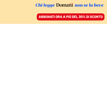
ACCEDI
SFOGLIA IL GIORNALE
/
ABBONATI
MOVIMENTI E ASSOCIAZIONI IN RETE
La scuola che si
mobilita contro le
nuove indicazioni
nazionali