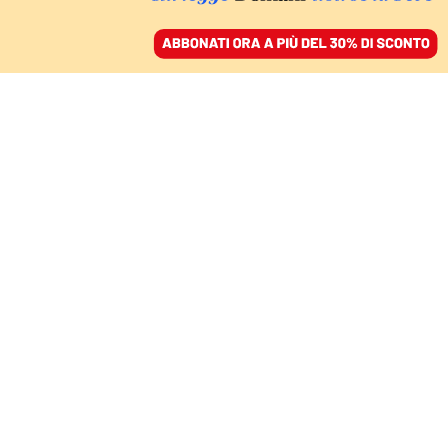
ACCEDI
SFOGLIA IL GIORNALE
/
ABBONATI
FATTI
Mattarella al meeting di
Rimini: «Guerra
scellerata della Russia
all’Ucraina»
GIULIA MERLO