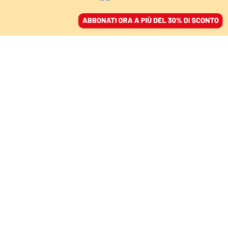
ACCEDI
SFOGLIA IL GIORNALE
/
ABBONATI
CIBO
Il passo lento dei poveri
milanesi in fila per il
cibo
FRANCESCA CIANCIO
01 dicembre 2022 • 15:00
Aggiornato, 02 dicembre 2024 • 20:08