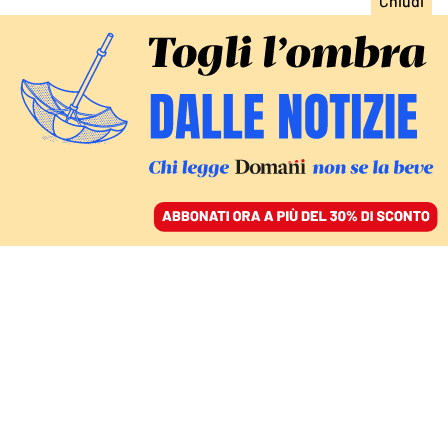
ACCEDI
SFOGLIA IL GIORNALE
/
ABBONATI
FATTI
Omicidio Attanasio, un