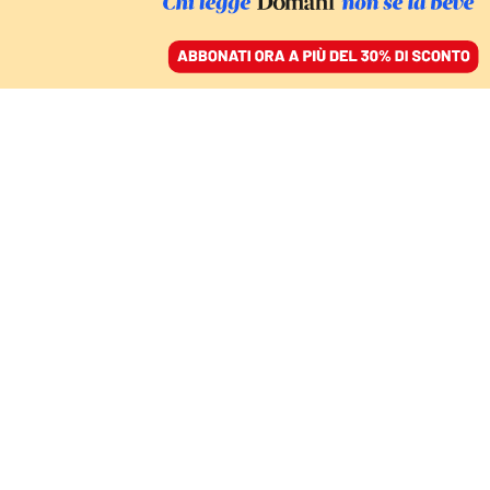
ACCEDI
SFOGLIA IL GIORNALE
/
ABBONATI
FATTI
Delmastro interrogato:
le visite in procura
dell’amico ex pm a
Biella
NELLO TROCCHIA