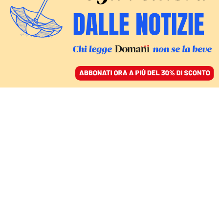
ACCEDI
SFOGLIA IL GIORNALE
/
ABBONATI
COSA CI ASPETTA IN CLASSE
Più precaria,
aziendalista e punitiva:
bentornati alla scuola di