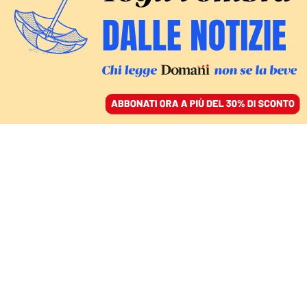
ACCEDI
SFOGLIA IL GIORNALE
/
ABBONATI
FEMMINICIDIO DI GIULIA CECCHETTIN
Cecchettin, ergastolo a
Turetta. Il padre:
«Abbiamo perso tutti»