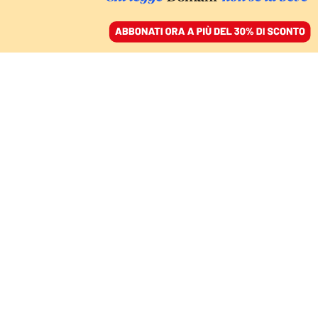
ACCEDI
SFOGLIA IL GIORNALE
/
ABBONATI
GIUSTIZIA
Omicidio di Alex Pretti
a Minneapolis, bufera
sull’Anm per un post
(rimosso) del segretario.
Nordio: «Indegno»