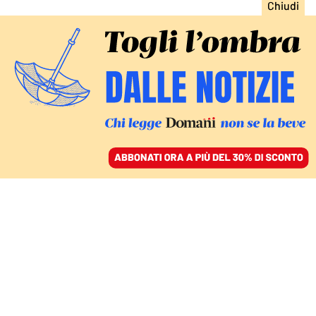
ACCEDI
SFOGLIA IL GIORNALE
/
ABBONATI
GIUSTIZIA
Nordio getta benzina sul