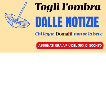
ACCEDI
SFOGLIA IL GIORNALE
/
ABBONATI
CULTURA
Il viaggio per