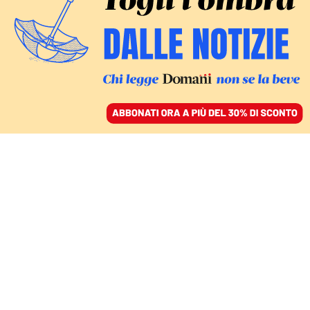
ACCEDI
SFOGLIA IL GIORNALE
/
ABBONATI
L’INTERVISTA
Pietro Turano, Skam
Italia e l’idea di vivere