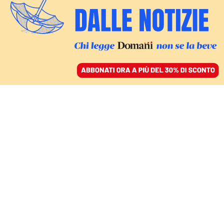
ACCEDI
SFOGLIA IL GIORNALE
/
ABBONATI
CULTURA
L’Africa è un laboratorio
da cui può nascere il
futuro dell’architettura