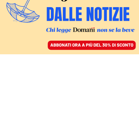
ACCEDI
SFOGLIA IL GIORNALE
/
ABBONATI
CULTURA
Per tenere il passo del
mondo la scrittura deve
essere veloce