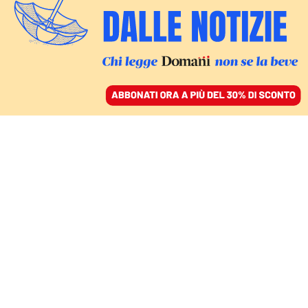
ACCEDI
SFOGLIA IL GIORNALE
/
ABBONATI
L’ANALISI
La maturità di Valditara:
l’ossessione per rispetto
e regole, ma niente