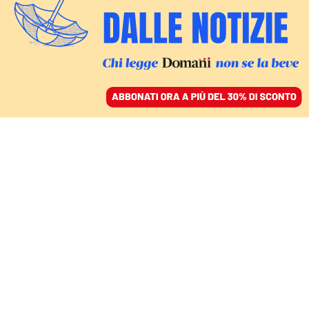
ACCEDI
SFOGLIA IL GIORNALE
/
ABBONATI
CULTURA
Sanremo 2024, tutti i
testi delle canzoni in
gara