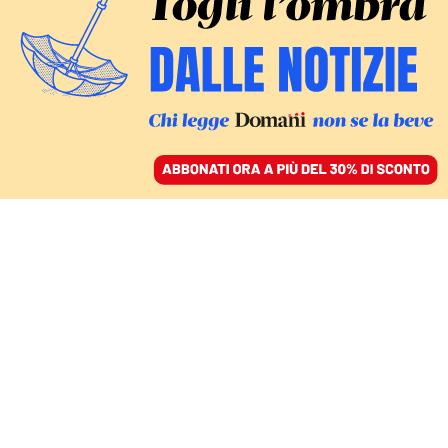
ACCEDI
SFOGLIA IL GIORNALE
/
ABBONATI
IL SIGNIFICATO
Il testo di “Damme 'na
mano”, la canzone di