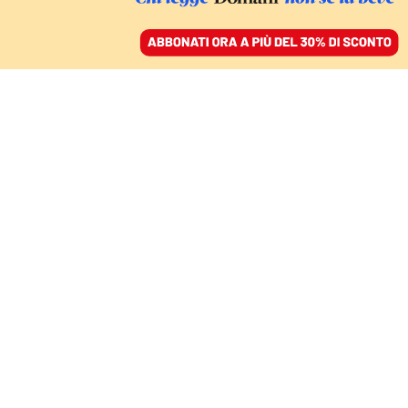
ACCEDI
SFOGLIA IL GIORNALE
/
ABBONATI
PRIMA GLI ANZIANI
Altro che “Next
generation”. La riforma
della pubblica
amministrazione
dimentica i giovani