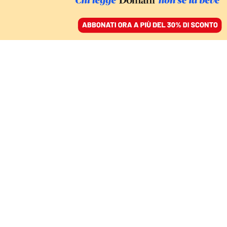
ACCEDI
SFOGLIA IL GIORNALE
/
ABBONATI
ELEZIONI A LATINA
Il sindaco calciatore che
vuole battere la destra
di Durigon
DAVIDE MARIA DE LUCA
04 settembre 2021 • 19:22
Aggiornato, 06 settembre 2021 • 12:31