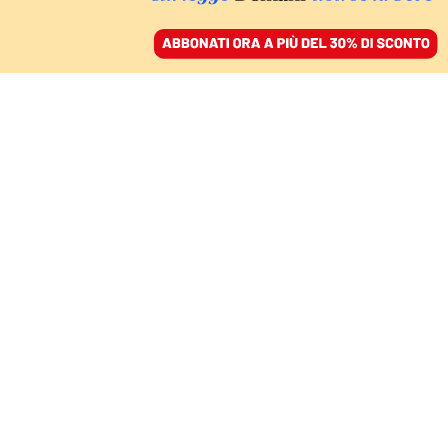
ACCEDI
SFOGLIA IL GIORNALE
/
ABBONATI
COMBATTIMENTI E DIPLOMAZIA
«Cento morti a
Kherson». Ucraina,
colpo letale ai servizi
segreti russi
DAVIDE MARIA DE LUCA