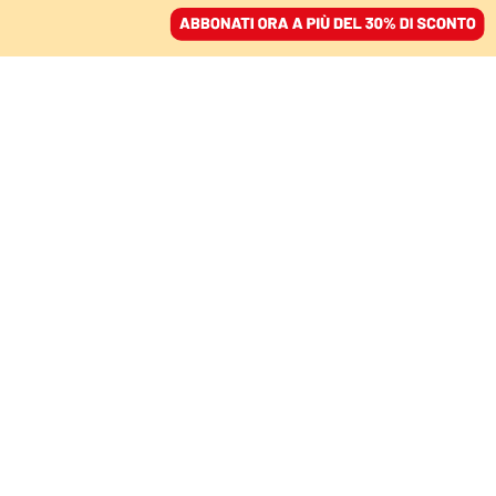
ACCEDI
SFOGLIA IL GIORNALE
/
ABBONATI
LE AUDIZIONI
Il gran finale di Capitol
Hill: per la commissione
d’inchiesta Trump non
ha agito per evitare
l’assalto
ENRICO DEAGLIO