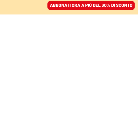
ACCEDI
SFOGLIA IL GIORNALE
/
ABBONATI
IL CREMLINO FA MELINA
Il day after dei droni
russi: la Polonia chiede
aiuto e schiera 40mila
soldati
DAVIDE MARIA DE LUCA
11 settembre 2025 • 19:42