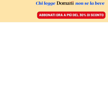
ACCEDI
SFOGLIA IL GIORNALE
/
ABBONATI
L’ISIS E LE OMBRE DEL PASSATO
I combattenti
“dimenticati” in Siria.
L’Ue non sa cosa fare dei
suoi jihadisti
FEDERICO BACCINI, FUTURA D’APRILE